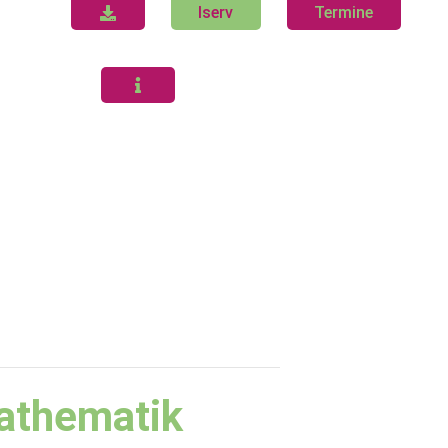
Iserv
Termine
athematik