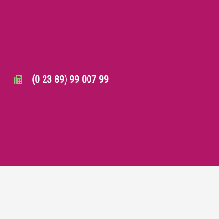
(0 23 89) 99 007 99
info@mss-werne.de