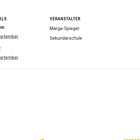
ILS
VERANSTALTER
nn:
Marga-Spiegel-
eptember
Sekundarschule
:
eptember